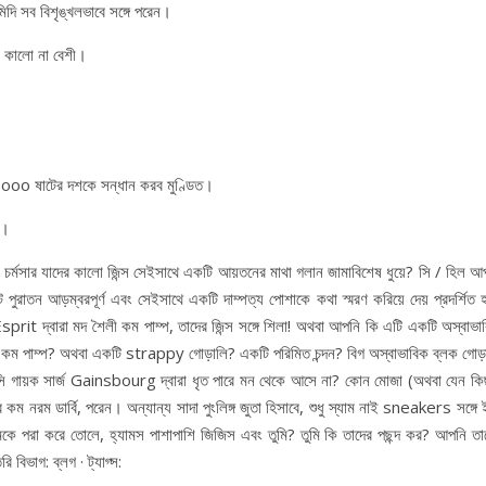
মিদি সব বিশৃঙ্খলভাবে সঙ্গে পরেন।
ে কালো না বেশী।
ারা sooo ষাটের দশকে সন্ধান করব মুণ্ডিত।
ন।
্মসার যাদের কালো জিন্স সেইসাথে একটি আয়তনের মাথা গলান জামাবিশেষ ধুয়ে? সি / হিল আ
ুরাতন আড়ম্বরপূর্ণ এবং সেইসাথে একটি দাম্পত্য পোশাকে কথা স্মরণ করিয়ে দেয় প্রদর্শিত 
 Esprit দ্বারা মদ শৈলী কম পাম্প, তাদের জিন্স সঙ্গে শিলা! অথবা আপনি কি এটি একটি অস্বাভা
 কম পাম্প? অথবা একটি strappy গোড়ালি? একটি পরিমিত চন্দন? বিগ অস্বাভাবিক ব্লক গোড়
রাসি গায়ক সার্জ Gainsbourg দ্বারা ধৃত পারে মন থেকে আসে না? কোন মোজা (অথবা যেন কি
 নরম ডার্বি, পরেন। অন্যান্য সাদা পুংলিঙ্গ জুতা হিসাবে, শুধু স্যাম নাই sneakers সঙ্গে
মকে পরা করে তোলে, হ্যামস পাশাপাশি জিজিস এবং তুমি? তুমি কি তাদের পছন্দ কর? আপনি তা
িভাগ: ব্লগ · ট্যাগ্স: