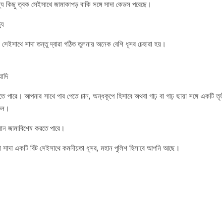
ধ্যে কিছু ত্বক সেইসাথে জামাকাপড় বাকি সঙ্গে সাদা কেডস পরেছে।
যু
া সেইসাথে সাদা তন্তু দ্বারা গঠিত তুলনায় অনেক বেশি ধূসর চেহারা হয়।
াদি
ারে। আপনার সাথে পার পেতে চান, অন্ধকূপে হিসাবে অথবা গাঢ় বা গাঢ় ছায়া সঙ্গে একটি তৃত
রুন।
 গলান জামাবিশেষ করতে পারে।
 সাদা একটি বিট সেইসাথে কমনীয়তা ধূসর, মহান পুলিশ হিসাবে আপনি আছে।