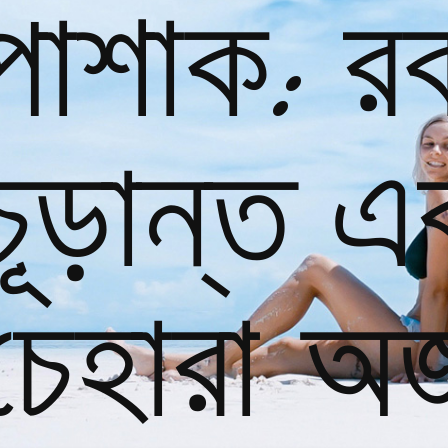
োশাক: রকা
চূড়ান্ত
চেহারা অর