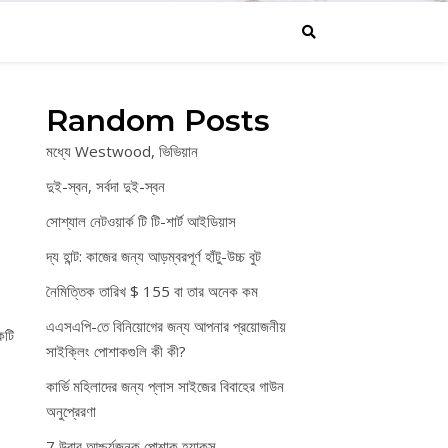
Random Posts
মধ্যে Westwood, ভিভিয়ান
দুই-স্বন, সর্বদা দুই-স্বন
সোশ্যাল নেটওয়ার্ক টি টি-শার্ট আইডিয়াস
দ্য হান্ট: কাজের জন্য আড়ম্বরপূর্ণ হাঁটু-উচ্চ বুট
নৈমিত্তিক তারিখ $ 155 বা তার অনেক কম
এএসএপি-তে বিনিয়োগের জন্য আপনার প্রয়োজনীয়
কটি
সাইক্লিং পোশাকগুলি কী কী?
কার্ভি মহিলাদের জন্য প্লাস সাইজের বিবাহের গাউন
অনুপ্রেরণা
7 উবার আশ্চর্যজনক পোশাক হ্যাকস