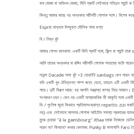
কম মোজা বা অভিনব মোজা, মিনি স্কার্ট সেইসাথে শহিদুল প্যান্ট বা 
কিন্তু আমার কাছে নয় অন্ধকার আঁটসাঁট পোশাক সঙ্গে। বিশেষ কর
Esprit মাধ্যমে উপযুক্ত মৌলিক সাদা গুপ্ত
বি / নিম্ন বুট
আমার গোপন ভালবাসা. একটি মিনি স্কার্ট সঙ্গে, জিন্স বা প্যান্ট ত
আমি তাদের অন্ধকার বা রঙ্গিন আঁটসাঁট পোশাক সাহায্যে ফটো পারে
লরেন্স Dacade সাদা বুট <3 হোয়াইট santiags কেন পরেন না চর
যদি একটি খুব ঐতিহ্যগত পাম্প জন্য যেতে, তাহলে এটি একটি বিট প
পারে। দুটি বিকল্প আছে: হয় আপনি সন্ত্রস্ত কাপড় দিয়ে সাজান।
সংস্করণ চয়ন। কেন নয় একটি অস্বাভাবিক ভী আকৃতি সঙ্গে একটি
ডি / পুংলিঙ্গ জুতা কিভাবে প্রতিমাসংক্রান্ত repetto zizi ফ
নয়) এবং সেইসাথে আপনার পোশাক আইটেম সমস্ত প্রকারের যাদের কম
সুন্দর চেহারা "à la gainsbourg" ithaa দ্বারা নিজেকে ডেনি
পরেন না? কিভাবে? কভার কোলাজ: Punky B পাশাপাশি Faro তৈরি ব