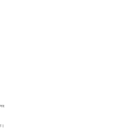
 সব
তে।