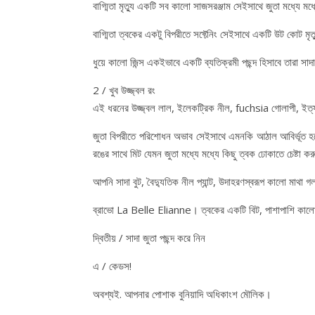
বাগ্মিতা মৃত্যু একটি সব কালো সাজসরঞ্জাম সেইসাথে জুতা মধ্যে ম
বাগ্মিতা ত্বকের একটু বিপরীতে সফ্টেনিং সেইসাথে একটি উট কোট মৃত্
ধুয়ে কালো জিন্স একইভাবে একটি ব্যতিক্রমী পছন্দ হিসাবে তারা সাদ
2 / খুব উজ্জ্বল রং
এই ধরনের উজ্জ্বল লাল, ইলেকট্রিক নীল, fuchsia গোলাপী, ইত্য
জুতা বিপরীতে পরিশোধন অভাব সেইসাথে এমনকি আঠাল আবির্ভূত হতে প
রঙের সাথে মিট যেমন জুতা মধ্যে মধ্যে কিছু ত্বক ঢোকাতে চেষ্টা ক
আপনি সাদা বুট, বৈদ্যুতিক নীল প্যান্ট, উদাহরণস্বরূপ কালো মাথা
ব্রাভো La Belle Elianne। ত্বকের একটি বিট, পাশাপাশি কালো
দ্বিতীয় / সাদা জুতা পছন্দ করে নিন
এ / কেডস!
অবশ্যই. আপনার পোশাক বুনিয়াদি অধিকাংশ মৌলিক।